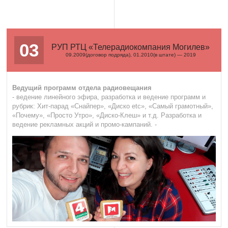
03
РУП РТЦ «Телерадиокомпания Могилев»
09.2009(договор подряда), 01.2010(в штате) — 2019
Ведущий программ отдела радиовещания
- ведение линейного эфира, разработка и ведение программ и
рубрик: Хит-парад «Снайпер», «Диско etc», «Самый грамотный»,
«Почему», «Просто Утро», «Диско-Клеш» и т.д. Разработка и
ведение рекламных акций и промо-кампаний. -