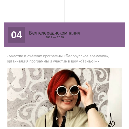
04
Белтелерадиокомпания
2019 — 2020
- участие в съёмках программы «Белорусское времечко»,
организация программы и участие в шоу «Я знаю!» -