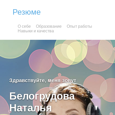
Резюме
О себе
Образование
Опыт работы
Навыки и качества
Здравствуйте, меня зовут
Белогрудова
Наталья